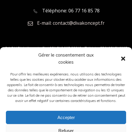
Téléphone: 06 77 16 85 78
E-mail: contact@divakoncept.fr
S.A.S.U Div'a Koncept - Siret 951 710 227 00012 - TVA Intra FR04951710227
Gérer le consentement aux
cookies
Pour offrir les meilleures expériences, nous utilisons des technologies
telles que les cookies pour stocker et/ou accéder aux informations des
appareils. Le fait de consentir à ces technologies nous permettra de traiter
des données telles que le comportement de navigation ou les ID uniques
sur ce site. Le fait de ne pas consentir ou de retirer son consentement peut
avoir un effet négatif sur certaines caractéristiques et fonctions.
Accepter
Refuser