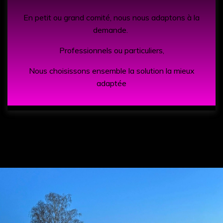
En petit ou grand comité, nous nous adaptons
à la
demande.
Professionnels ou particuliers,
Nous choisissons ensemble la solution la mieux
adaptée